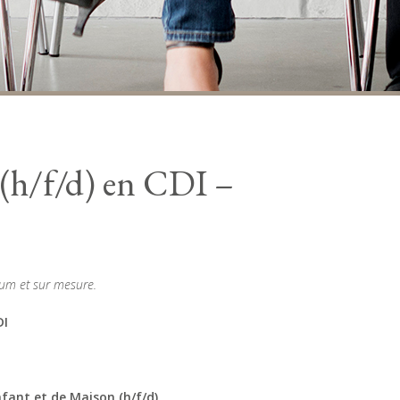
 (h/f/d) en CDI –
ium et sur mesure.
DI
fant et de Maison (h/f/d)