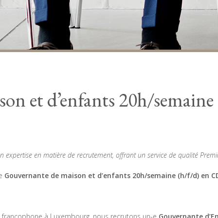
on et d’enfants 20h/semaine
n expertise en matière de recrutement, offrant un service de qualité Prem
ne
Gouvernante de maison et d’enfants 20h/semaine (h/f/d) en C
ille francophone à Luxembourg, nous recrutons un-e
Gouvernante d’En