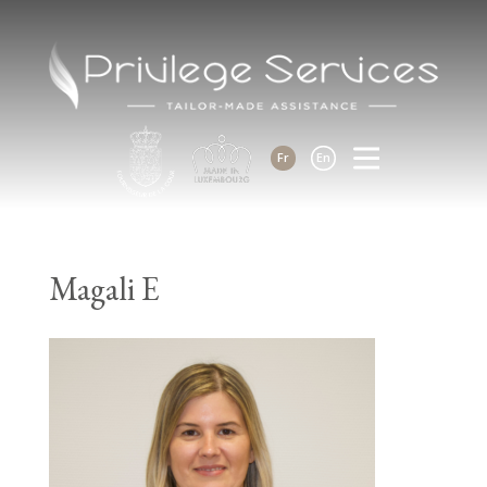
Fr
En
Magali E