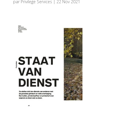
par
Privilege Services
|
22 Nov 2021