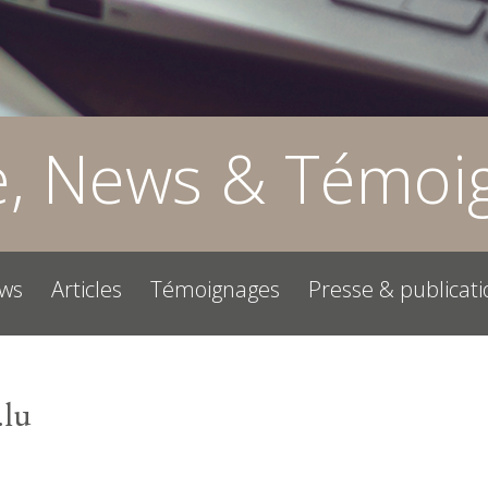
e, News & Témoi
ws
Articles
Témoignages
Presse & publicati
.lu