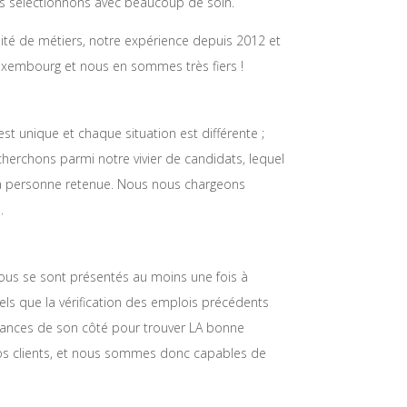
 sélectionnons avec beaucoup de soin.
sité de métiers, notre expérience depuis 2012 et
uxembourg et nous en sommes très fiers !
t unique et chaque situation est différente ;
cherchons parmi notre vivier de candidats, lequel
t la personne retenue. Nous nous chargeons
.
 Tous se sont présentés au moins une fois à
els que la vérification des emplois précédents
 chances de son côté pour trouver LA bonne
os clients, et nous sommes donc capables de