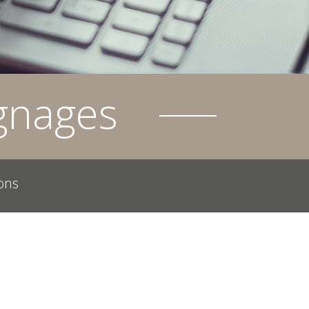
gnages
ons