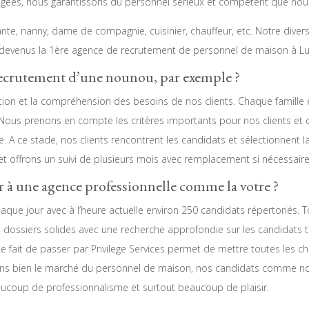
ées, nous garantissons du personnel sérieux et compétent que nous
te, nanny, dame de compagnie, cuisinier, chauffeur, etc. Notre diver
 devenus la 1ère agence de recrutement de personnel de maison à L
recrutement d’une nounou, par exemple ?
ion et la compréhension des besoins de nos clients. Chaque famille es
 Nous prenons en compte les critères importants pour nos clients et 
le. A ce stade, nos clients rencontrent les candidats et sélectionnen
 et offrons un suivi de plusieurs mois avec remplacement si nécessaire
er à une agence professionnelle comme la votre ?
chaque jour avec à l’heure actuelle environ 250 candidats répertoriés.
 dossiers solides avec une recherche approfondie sur les candidats t
 Le fait de passer par Privilege Services permet de mettre toutes les
ons bien le marché du personnel de maison, nos candidats comme n
aucoup de professionnalisme et surtout beaucoup de plaisir.