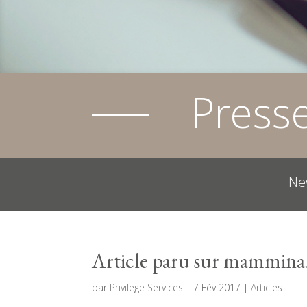
Press
Ne
Article paru sur mammina
par
Privilege Services
|
7 Fév 2017
|
Articles