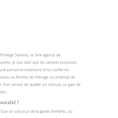
 Privilege Services, la 1ère agence de
verte, je suis sûre que les services proposés
une personne extérieure et lui confier les
LE (nounou ou femme de ménage ou employé de
nc d’un service de qualité sur mesure, un gain de
lus :
 société ?
Que ce soit pour de la garde d’enfants, du