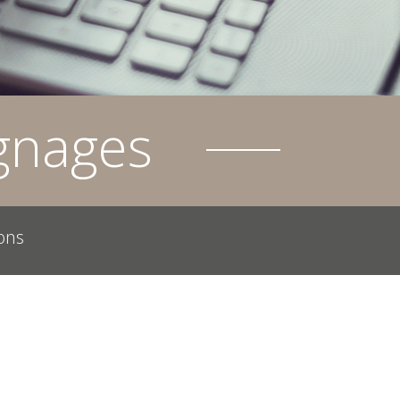
gnages
ons