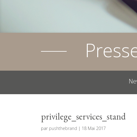
Press
Ne
privilege_services_stand
par
pushthebrand
|
18 Mai 2017