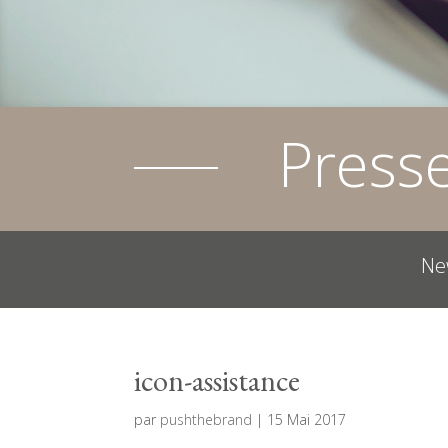
Press
Ne
icon-assistance
par
pushthebrand
|
15 Mai 2017