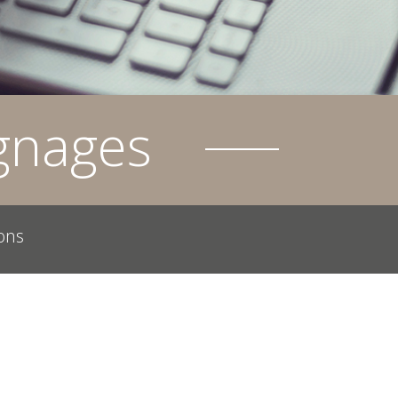
gnages
ons