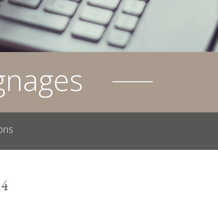
gnages
ons
14