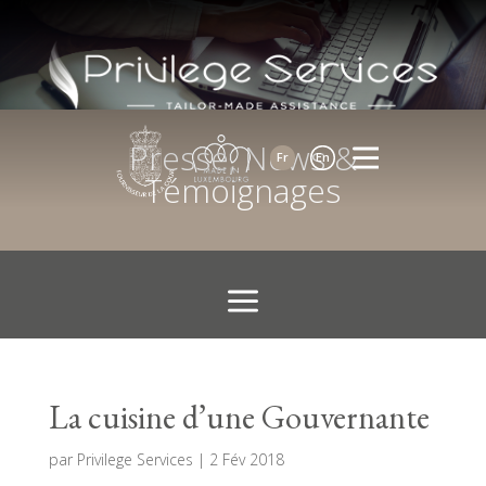
Presse, News &
Fr
En
Témoignages
La cuisine d’une Gouvernante
par
Privilege Services
|
2 Fév 2018