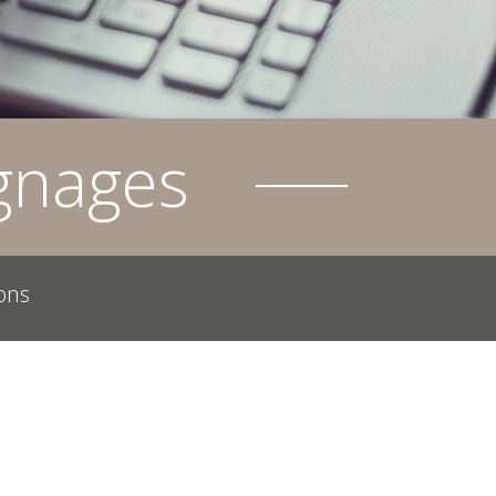
gnages
ons