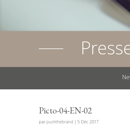
Press
Ne
Picto-04-EN-02
par
pushthebrand
|
5 Déc 2017