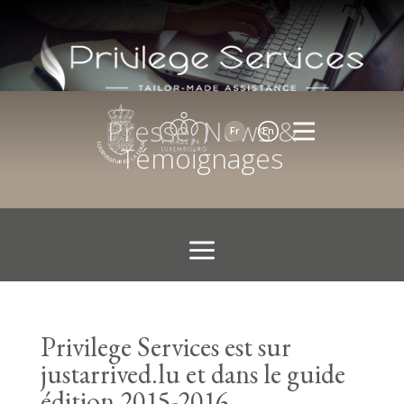
Presse, News &
Fr
En
Témoignages
Privilege Services est sur
justarrived.lu et dans le guide
édition 2015-2016