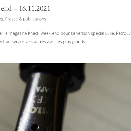
-end – 16.11.2021
og
,
Presse & publications
r le magazine Knack Week-end pour sa version spécial Luxe. Retrouvez 
ent au service des autres avec les plus grands...