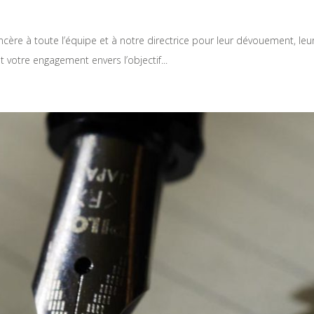
s
ncère à toute l’équipe et à notre directrice pour leur dévouement, leur
 votre engagement envers l’objectif...